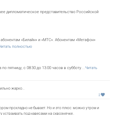
шее дипломатическое представительство Российской
н абонентам «Билайн» и «МТС». Абонентам «Мегафон»
Читать полностью
по пятницу, с 08:30 до 13:00 часов в субботу.
...
Читать
ильно жарко...
2
тором прохладно не бывает. Но и это плюс: можно утром и
у устраивать под навесами на сквознячке..