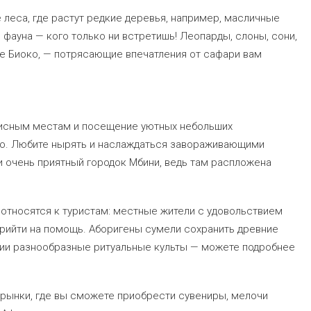
леса, где растут редкие деревья, например, масличные
 фауна — кого только ни встретишь! Леопарды, слоны, сони,
ве Биоко, — потрясающие впечатления от сафари вам
писным местам и посещение уютных небольших
го. Любите нырять и наслаждаться завораживающими
и очень приятный городок Мбини, ведь там распложена
 относятся к туристам: местные жители с удовольствием
прийти на помощь. Аборигены сумели сохранить древние
зиции разнообразные ритуальные культы — можете подробнее
 рынки, где вы сможете приобрести сувениры, мелочи