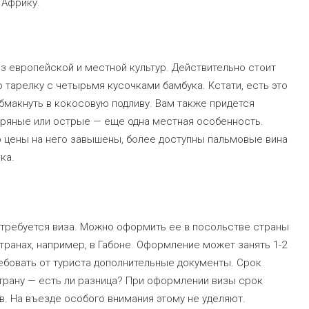
 Африку.
з европейской и местной культур. Действительно стоит
тарелку с четырьмя кусочками бамбука. Кстати, есть это
бмакнуть в кокосовую подливу. Вам также придется
 пряные или острые — еще одна местная особенность.
о цены на него завышены, более доступны пальмовые вина
ка.
 требуется виза. Можно оформить ее в посольстве страны
транах, например, в Габоне. Оформление может занять 1-2
ребовать от туриста дополнительные документы. Срок
страну — есть ли разница? При оформлении визы срок
. На въезде особого внимания этому не уделяют.