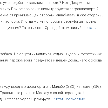
 в уже недействительном паспорте? Нет. Документы,
а визу При оформлении визы требуются загранпаспорт, 2
ашение от принимающей стороны, авиабилеты в обе стороны.
и паспорта. Иногда могут попросить сертификат против
 получения? Таковых нет. Срок действия визы?
...
Читать
табака, 1 л спиртных напитков; аудио-, видео- и фототехники
тания, парфюмерии, предметов и вещей домашнего обихода
ждународных аэропорта в г. Малабо (SSG) и г. Бате (BSG).
 Транзитные рейсы в Москву с одной пересадкой
д; Lufthansa через Франкфурт.
...
Читать полностью