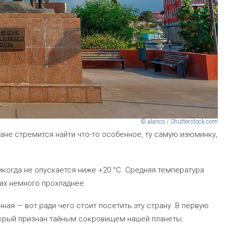
© alarico / Shutterstock.com
ане стремится найти что-то особенное, ту самую изюминку,
когда не опускается ниже +20 °C. Средняя температура
нах немного прохладнее.
ая — вот ради чего стоит посетить эту страну. В первую
торый признан тайным сокровищем нашей планеты.