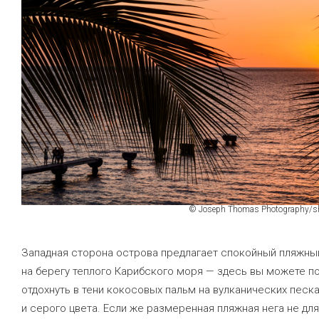
© Joseph Thomas Photography/sh
Западная сторона острова предлагает спокойный пляжны
на берегу теплого Карибского моря — здесь вы можете по
отдохнуть в тени кокосовых пальм на вулканических песк
и серого цвета. Если же размеренная пляжная нега не для