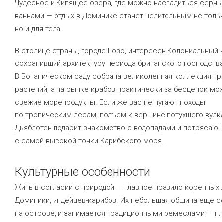
Чудесное и Кипящее озера, где можно насладиться серн
ваннами — отдых в Доминике станет целительным не тольк
но и для тела.
В столице страны, городе Розо, интересен Колониальный 
сохранивший архитектуру периода британского господства
В Ботаническом саду собрана великолепная коллекция т
растений, а на рынке крабов практически за бесценок мо
свежие морепродукты. Если же вас не пугают походы
по тропическим лесам, подъем к вершине потухшего вулк
Дьяблотен подарит знакомство с водопадами и потрясаю
с самой высокой точки Карибского моря.
Культурные особенности
Жить в согласии с природой — главное правило коренных
Доминики, индейцев-карибов. Их небольшая община еще 
на острове, и занимается традиционными ремеслами — п