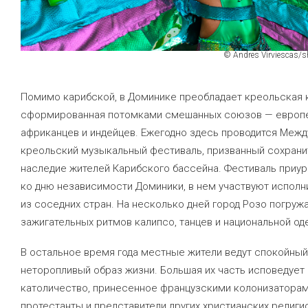
© Andres Virviescas/s
Помимо карибской, в Доминике преобладает креольская к
сформированная потомками смешанных союзов — европе
африканцев и индейцев. Ежегодно здесь проводится Меж
креольский музыкальный фестиваль, призванный сохрани
наследие жителей Карибского бассейна. Фестиваль приу
ко дню независимости Доминики, в нем участвуют исполн
из соседних стран. На несколько дней город Розо погруж
зажигательных ритмов калипсо, танцев и национальной од
В остальное время года местные жители ведут спокойный
неторопливый образ жизни. Большая их часть исповедует
католичество, принесенное французскими колонизаторам
протестанты и представители других христианских религи