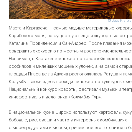
© Jess Kraft/s
Марта и Картахена — самые модные материковые курорт
Карибского моря, но существуют еще и «курортные остро
Каталина, Провиденсия и Сан-Андрес. После плавания мо
совершить экскурсию по местным достопримечательнос
Например, в Картахене множество красивейших колониал
особняков и милейших мощеных улочек, а на самой стари
площади Пласа-де-ла-Адуана расположилась Ратуша и пам
Колумбу. Также здесь проходит множество культурных ме
Национальный конкурс красоты, фестивали музыки и теат
кинофестиваль и велогонка «Колумбия-Тур».
В национальной кухне широко используют картофель, куку
бобовые, рис, овощи и часто в интересных комбинациях
с морепродуктами и мясом, причем все это готовится с 