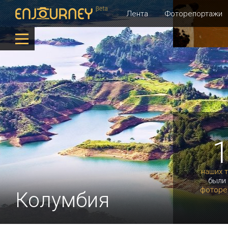
Лента
Фоторепортажи
наших 
были
фоторе
Колумбия