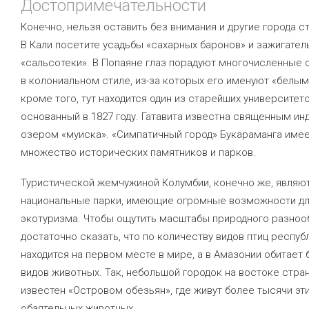
Достопримечательности
Конечно, нельзя оставить без внимания и другие города с
В Кали посетите усадьбы «сахарных баронов» и зажигате
«сальсотеки». В Попаяне глаз порадуют многочисленные 
в колониальном стиле, из-за которых его именуют «белым
кроме того, тут находится один из старейших университет
основанный в 1827 году. Гатавита известна священным и
озером «муиска». «Симпатичный город» Букараманга име
множество исторических памятников и парков.
Туристической жемчужиной Колумбии, конечно же, являю
национальные парки, имеющие огромные возможности д
экотуризма. Чтобы ощутить масштабы природного разноо
достаточно сказать, что по количеству видов птиц респуб
находится на первом месте в мире, а в Амазонии обитает 
видов животных. Так, небольшой городок на востоке стра
известен «Островом обезьян», где живут более тысячи эт
обаятельных животных.