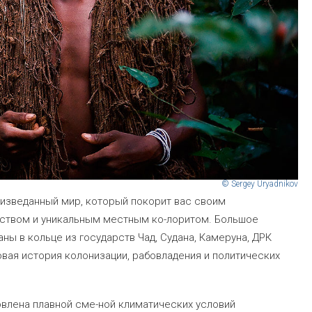
© Sergey Uryadnikov
изведанный мир, который покорит вас своим
ством и уникальным местным ко-лоритом. Большое
ны в кольце из государств Чад, Судана, Камеруна, ДРК
овая история колонизации, рабовладения и политических
влена плавной сме-ной климатических условий