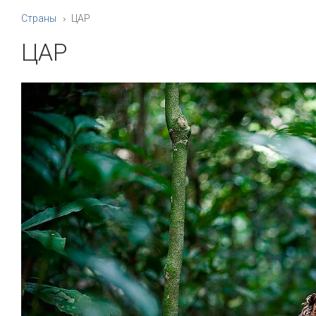
Страны
ЦАР
ЦАР