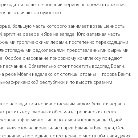
приходится на летне-осенний период во время вторжения
месяцы отличаются сухостью.
орье, большую часть которого занимает возвышенность
ертит на севере и Яде на западе. Юго-западная часть
ажными тропиче-скими лесами, постепенно переходящими
 листопадными редколесьями, представленными сырными
те. Особое очарование природному комплексу при-дают
песчаники. Обязательно стоит посетить водопад Боали,
а реке Мбали недалеко от столицы страны — города Банги.
льноаф-риканской республики и по высоте сравним
ете насладиться величественным видом белых и черных
 встретить неугомонных обезьян в тропических лесах.
красных фла-минго, гиппопотамов и крокодилов. Одной
о, являются национальные парки Баминги-Бангоран, Сен-
 сохранились последние естественные места обитания диких