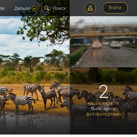
Войти
ли
Дальше
2
наших туриста
было здесь
фоторепортажи