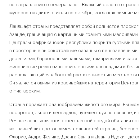
по направлению с севера на юг. Влажный сезон в стране 
муссонов и длится с июля по октябрь, когда как зимние 
Ландшафт страны представляет собой волнистое плоског
Азанде, граничащая с картинными гранитными массивами Ф
Центральноафриканской республики покрыта густыми вл
в просторные высокотравные саванны с вечнозелеными
деревья-ми, барассовыми пальмами, тамариндами и кари
живописные реки с многочисленными водопадами и белые 
располагающийся в богатой растительностью местности н
Он является одним из красивейших на территории Центра
с Ниагарским.
Страна поражает разнообразием животного мира. Вы мож
носорогов, львов и леопардов, путешествуя по саванне, и
Речные зоны являются естественной средой обитания пре
из главнейших достопримечательностей стра-ны, бесспорн
Флорис, Андре-Феликс, Дзанга-Санга и Дзанга-Ндоки, где