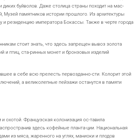
и диких буйволов. Даже столица страны походит на мас-
, Музей памятников истории прошлого. Из архитектуры
у и резиденцию императора Бокассы. Также в черте города
нникам стоит знать, что здесь запрещен вывоз золота
ий и птиц, ста-ринных монет и бронзовых изделий
вшее в себе всю прелесть первозданно-сти. Колорит этой
ключений, а великолепные пейзажи останутся в памяти
и охотой. Французская колонизация ос-тавила
распространив здесь кофейные планта-ции. Национальная
ми из мяса, жаренного на углях, маниоки и плодов