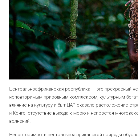
Центральноафриканская республика — это прекрасный не
неповторимым природным комплексом, культурным богат
влияние на культуру и быт ЦАР оказало расположение стра
и Конго, отсутствие выхода к морю и непростая многовек
волнений.
Неповторимость центральноафриканской природы обусло