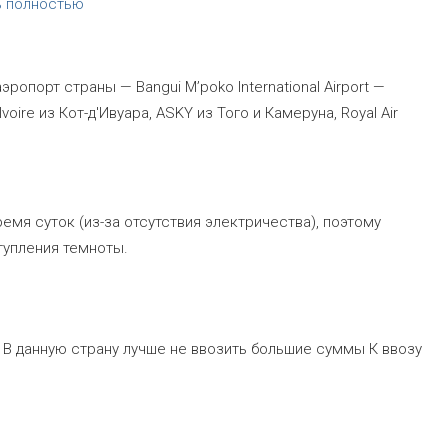
ь полностью
опорт страны — Bangui M’poko International Airport —
voire из Кот-д'Ивуара, ASKY из Того и Камеруна, Royal Air
мя суток (из-за отсутствия электричества), поэтому
тупления темноты.
 В данную страну лучше не ввозить большие суммы К ввозу