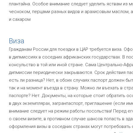
плантайна. Особое внимание следует уделить яствам из м
чесноком, перцами разных видов и арахисовым маслом, 
и сахаром
Виза
Гражданам России для поездки в ЦАР требуется виза. Оф
в дипмиссиях в соседних африканских государствах. В по
консульство в той или иной стране. Сама Центрально-Афр
дипмиссии периодически закрываются. Срок действия пас
есть ли разница? Нет, в обоих случаях паспорт должен бы
так и на момент въезда в страну. Можно ли въехать в стр
паспорте? Нет. Документы, на которые стоит обратить ос
в двух экземплярах, загранпаспорт, приглашение (если и
внимание следует на режим работы посольства! Перед ег
о своем визите, в противном случае шансов попасть в здан
оформления визы в соседних странах могут потребовать 