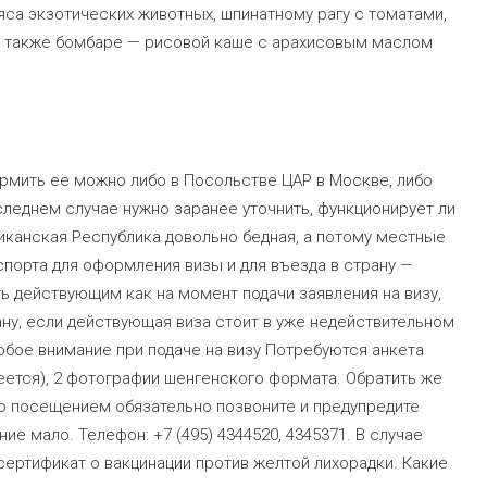
яса экзотических животных, шпинатному рагу с томатами,
а также бомбаре — рисовой каше с арахисовым маслом
ормить ее можно либо в Посольстве ЦАР в Москве, либо
следнем случае нужно заранее уточнить, функционирует ли
иканская Республика довольно бедная, а потому местные
порта для оформления визы и для въезда в страну —
ть действующим как на момент подачи заявления на визу,
ану, если действующая виза стоит в уже недействительном
обое внимание при подаче на визу Потребуются анкета
меется), 2 фотографии шенгенского формата. Обратить же
о посещением обязательно позвоните и предупредите
ие мало. Телефон: +7 (495) 4344520, 4345371. В случае
сертификат о вакцинации против желтой лихорадки. Какие