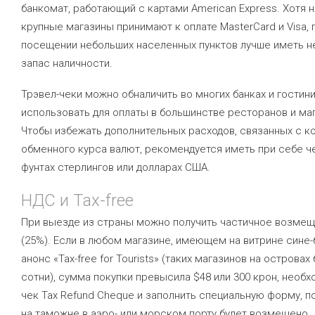
банкомат, работающий с картами American Express. Хотя
крупные магазины принимают к оплате MasterCard и Visa, 
посещении небольших населенных пунктов лучше иметь 
запас наличности.
Трэвел-чеки можно обналичить во многих банках и гостини
использовать для оплаты в большинстве ресторанов и ма
Чтобы избежать дополнительных расходов, связанных с к
обменного курса валют, рекомендуется иметь при себе че
фунтах стерлингов или долларах США.
НДС и Tax-free
При выезде из страны можно получить частичное возме
(25%). Если в любом магазине, имеющем на витрине сине
анонс «Tax-free for Tourists» (таких магазинов на островах
сотни), сумма покупки превысила $48 или 300 крон, необх
чек Tax Refund Cheque и заполнить специальную форму, 
на таможне в аэро- или морском порту будет возмещено